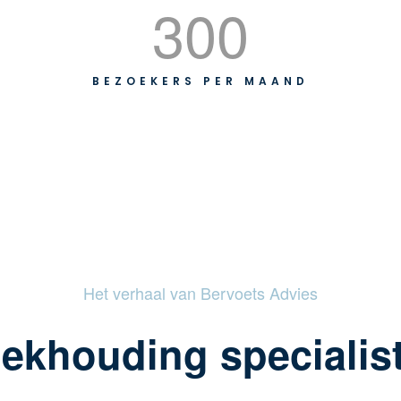
300
BEZOEKERS PER MAAND
Het verhaal van Bervoets Advies
ekhouding specialis