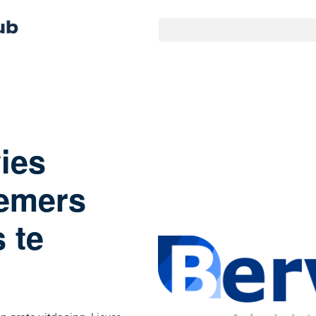
ies
nemers
 te