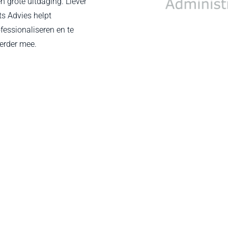
 grote uitdaging. Liever
ts Advies helpt
essionaliseren en te
verder mee.