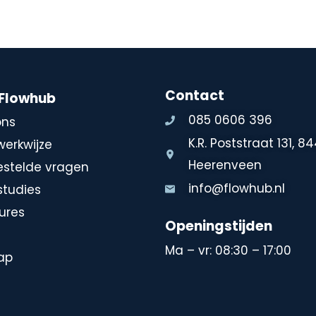
Contact
 Flowhub
085 0606 396
ons
K.R. Poststraat 131, 8
werkwijze
Heerenveen
estelde vragen
info@flowhub.nl
studies
ures
Openingstijden
Ma – vr: 08:30 – 17:00
ap