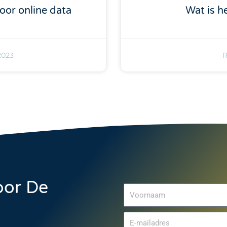
oor online data
Wat is h
2023
R
oor De