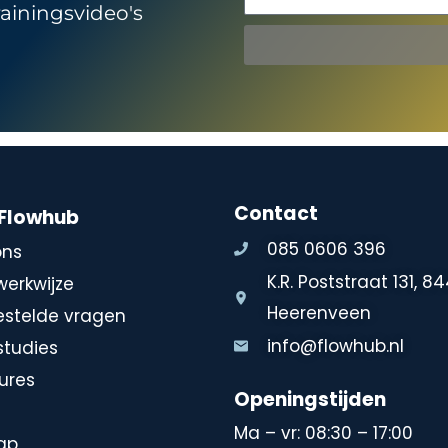
rainingsvideo's
Contact
 Flowhub
085 0606 396
ons
K.R. Poststraat 131, 8
werkwijze
Heerenveen
estelde vragen
info@flowhub.nl
studies
ures
Openingstijden
Ma – vr: 08:30 – 17:00
ap